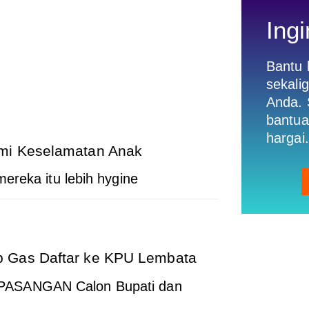
Ingi
Bantu
sekali
Anda. 
bantua
hargai.
emi Keselamatan Anak
ereka itu lebih hygine
 Gas Daftar ke KPU Lembata
ASANGAN Calon Bupati dan