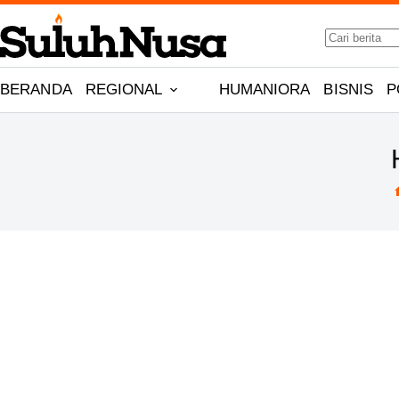
Skip
No
to
results
content
BERANDA
REGIONAL
HUMANIORA
BISNIS
P