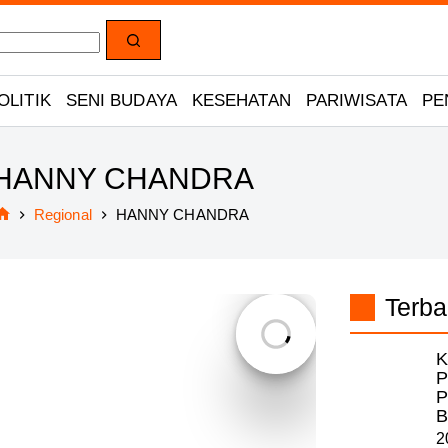
OLITIK
SENI BUDAYA
KESEHATAN
PARIWISATA
PE
HANNY CHANDRA
Regional
HANNY CHANDRA
Home
Terba
K
P
P
B
2