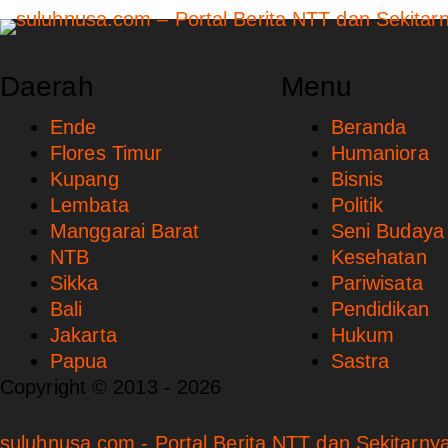
Daerah
Menu
Ende
Beranda
Flores Timur
Humaniora
Kupang
Bisnis
Lembata
Politik
Manggarai Barat
Seni Budaya
NTB
Kesehatan
Sikka
Pariwisata
Bali
Pendidikan
Jakarta
Hukum
Papua
Sastra
Copyright © 2013 - 2026
suluhnusa.com - Portal Berita NTT dan Sekitarnya