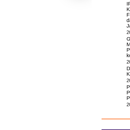
I
K
F
d
J
2
G
M
P
k
2
D
K
2
P
P
P
2