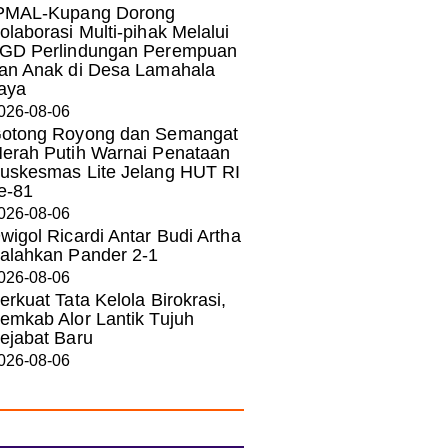
PMAL-Kupang Dorong
olaborasi Multi-pihak Melalui
GD Perlindungan Perempuan
an Anak di Desa Lamahala
aya
026-08-06
otong Royong dan Semangat
erah Putih Warnai Penataan
uskesmas Lite Jelang HUT RI
e-81
026-08-06
wigol Ricardi Antar Budi Artha
alahkan Pander 2-1
026-08-06
erkuat Tata Kelola Birokrasi,
emkab Alor Lantik Tujuh
ejabat Baru
026-08-06