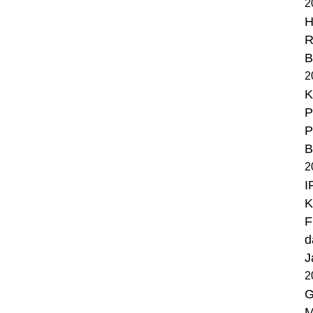
2
H
R
B
2
K
P
P
B
2
I
K
F
d
J
2
G
M