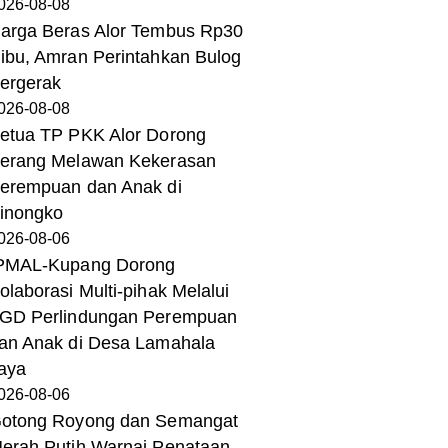
026-08-08
arga Beras Alor Tembus Rp30
ibu, Amran Perintahkan Bulog
ergerak
026-08-08
etua TP PKK Alor Dorong
erang Melawan Kekerasan
erempuan dan Anak di
inongko
026-08-06
PMAL-Kupang Dorong
olaborasi Multi-pihak Melalui
GD Perlindungan Perempuan
an Anak di Desa Lamahala
aya
026-08-06
otong Royong dan Semangat
erah Putih Warnai Penataan