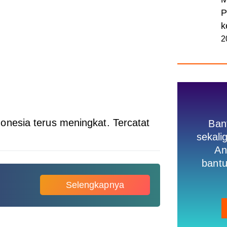
P
k
2
nesia terus meningkat. Tercatat
Ban
sekal
An
bantu
Selengkapnya