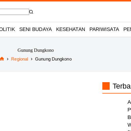
OLITIK
SENI BUDAYA
KESEHATAN
PARIWISATA
PE
Gunung Dungkono
Regional
Gunung Dungkono
Home
Terba
A
P
B
W