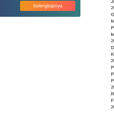
J
Selengkapnya
2
G
M
P
k
2
D
K
2
P
P
P
2
R
F
2