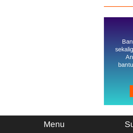
Ban
sekal
An
bantu
Menu
S