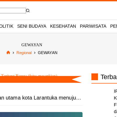
OLITIK
SENI BUDAYA
KESEHATAN
PARIWISATA
PE
GEWAYAN
Regional
GEWAYAN
Home
Terba
I
alan utama kota Larantuka menuju…
K
F
d