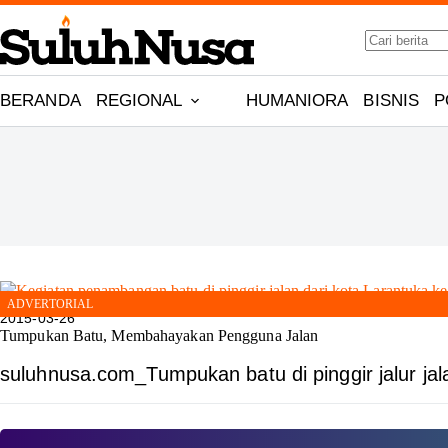
Skip
to
No
content
results
BERANDA
REGIONAL
HUMANIORA
BISNIS
P
2015-03-26
Tumpukan Batu, Membahayakan Pengguna Jalan
suluhnusa.com_Tumpukan batu di pinggir jalur j