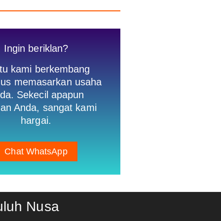
Ingin beriklan?
tu kami berkembang
igus memasarkan usaha
da. Sekecil apapun
an Anda, sangat kami
hargai.
Chat WhatsApp
uluh Nusa