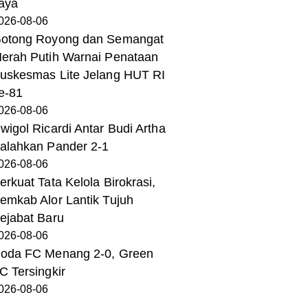
aya
026-08-06
otong Royong dan Semangat
erah Putih Warnai Penataan
uskesmas Lite Jelang HUT RI
e-81
026-08-06
wigol Ricardi Antar Budi Artha
alahkan Pander 2-1
026-08-06
erkuat Tata Kelola Birokrasi,
emkab Alor Lantik Tujuh
ejabat Baru
026-08-06
oda FC Menang 2-0, Green
C Tersingkir
026-08-06