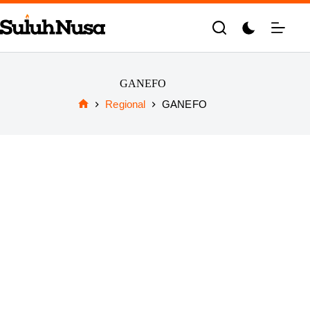
Skip
to
content
GANEFO
Regional
GANEFO
Home