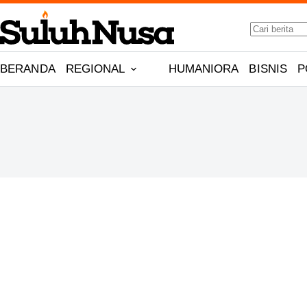
Skip
No
to
results
content
BERANDA
REGIONAL
HUMANIORA
BISNIS
P