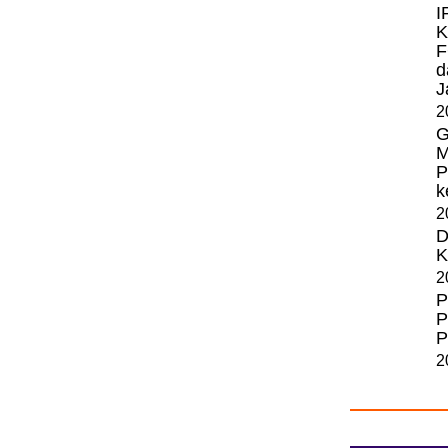
I
K
F
d
J
2
G
M
P
k
2
D
K
2
P
P
P
2