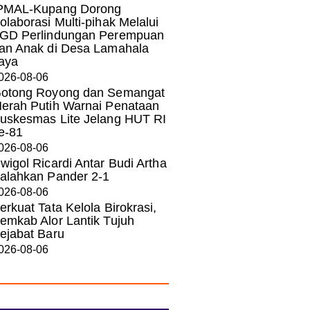
PMAL-Kupang Dorong
olaborasi Multi-pihak Melalui
GD Perlindungan Perempuan
an Anak di Desa Lamahala
aya
026-08-06
otong Royong dan Semangat
erah Putih Warnai Penataan
uskesmas Lite Jelang HUT RI
e-81
026-08-06
wigol Ricardi Antar Budi Artha
alahkan Pander 2-1
026-08-06
erkuat Tata Kelola Birokrasi,
emkab Alor Lantik Tujuh
ejabat Baru
026-08-06