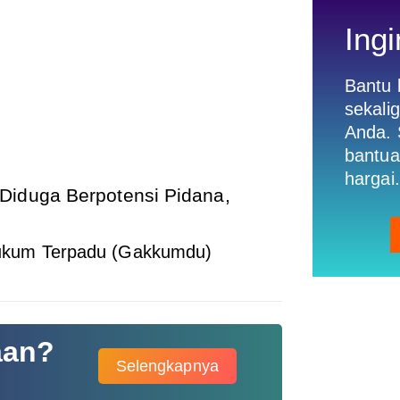
Ingi
Bantu
sekali
Anda. 
bantua
hargai.
Diduga Berpotensi Pidana,
kum Terpadu (Gakkumdu)
aan?
Selengkapnya