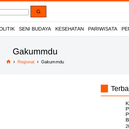
OLITIK
SENI BUDAYA
KESEHATAN
PARIWISATA
PE
Gakummdu
Regional
Gakummdu
Home
Terba
K
P
P
B
2