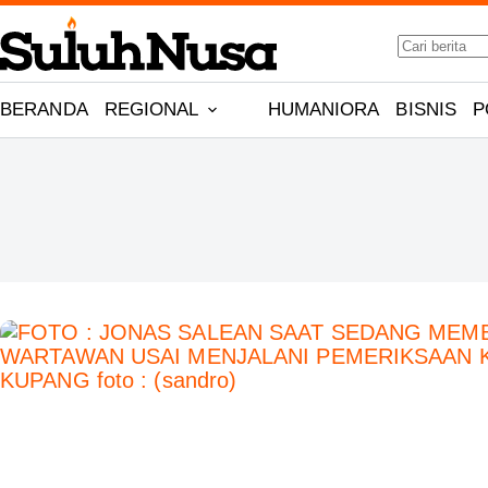
Skip
No
to
results
content
BERANDA
REGIONAL
HUMANIORA
BISNIS
P