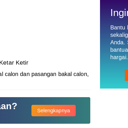
Ingi
Bantu
sekali
Anda. 
bantua
hargai.
etar Ketir
 calon dan pasangan bakal calon,
aan?
Selengkapnya