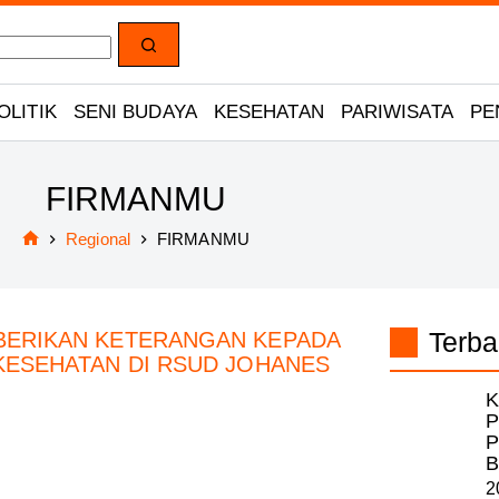
OLITIK
SENI BUDAYA
KESEHATAN
PARIWISATA
PE
FIRMANMU
Regional
FIRMANMU
Home
Terba
K
P
P
B
2