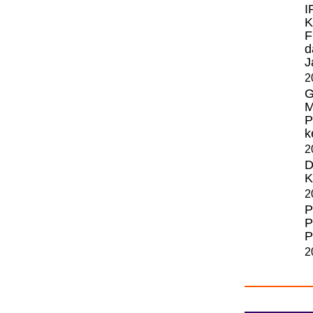
I
K
F
d
J
2
G
M
P
k
2
D
K
2
P
P
P
2