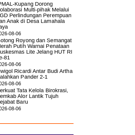
PMAL-Kupang Dorong
olaborasi Multi-pihak Melalui
GD Perlindungan Perempuan
an Anak di Desa Lamahala
aya
026-08-06
otong Royong dan Semangat
erah Putih Warnai Penataan
uskesmas Lite Jelang HUT RI
e-81
026-08-06
wigol Ricardi Antar Budi Artha
alahkan Pander 2-1
026-08-06
erkuat Tata Kelola Birokrasi,
emkab Alor Lantik Tujuh
ejabat Baru
026-08-06