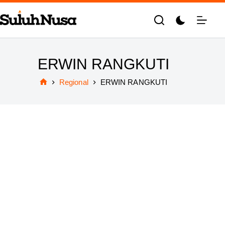
Skip
to
content
ERWIN RANGKUTI
Regional
ERWIN RANGKUTI
Home