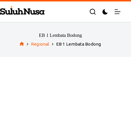
Skip
to
content
EB 1 Lembata Bodong
Regional
EB 1 Lembata Bodong
Home