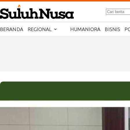
Skip
to
No
content
results
BERANDA
REGIONAL
HUMANIORA
BISNIS
PO