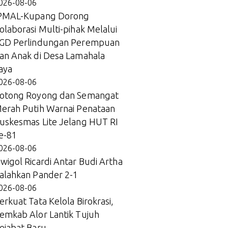
026-08-06
PMAL-Kupang Dorong
olaborasi Multi-pihak Melalui
GD Perlindungan Perempuan
an Anak di Desa Lamahala
aya
026-08-06
otong Royong dan Semangat
erah Putih Warnai Penataan
uskesmas Lite Jelang HUT RI
e-81
026-08-06
wigol Ricardi Antar Budi Artha
alahkan Pander 2-1
026-08-06
erkuat Tata Kelola Birokrasi,
emkab Alor Lantik Tujuh
ejabat Baru