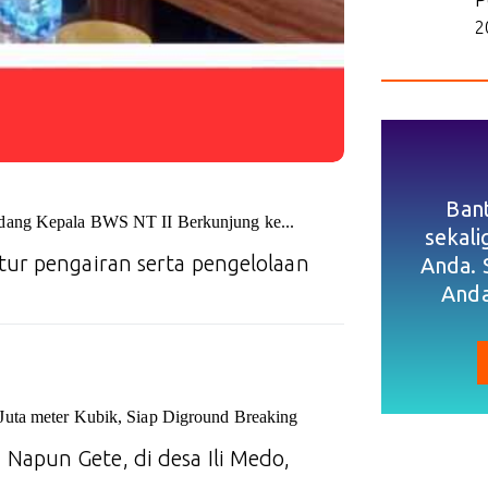
2
Ban
ndang Kepala BWS NT II Berkunjung ke...
sekal
ur pengairan serta pengelolaan
Anda. 
Anda
uta meter Kubik, Siap Diground Breaking
apun Gete, di desa Ili Medo,