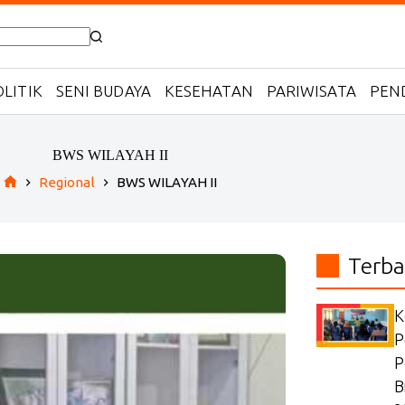
LITIK
SENI BUDAYA
KESEHATAN
PARIWISATA
PEN
BWS WILAYAH II
Regional
BWS WILAYAH II
Home
Terba
K
P
P
B