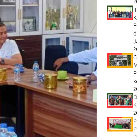
2
I
K
F
d
J
2
G
M
P
k
2
D
K
2
P
P
P