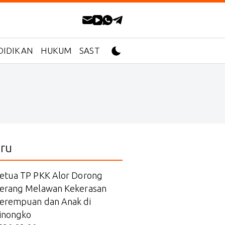
DIDIKAN
HUKUM
SASTRA
ru
etua TP PKK Alor Dorong
erang Melawan Kekerasan
erempuan dan Anak di
inongko