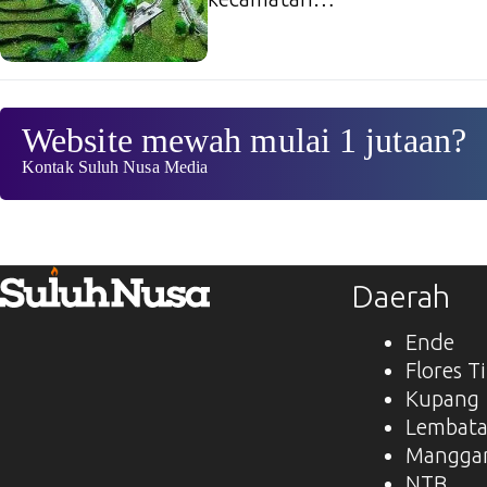
Website mewah mulai 1 jutaan?
Kontak Suluh Nusa Media
Daerah
Ende
Flores T
Kupang
Lembat
Manggar
NTB