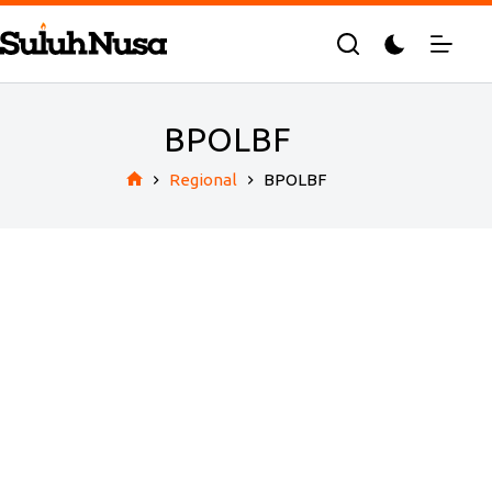
Skip
to
content
BPOLBF
Regional
BPOLBF
Home