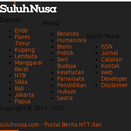
Daerah
Menu
Ende
Beranda
Suluh Nusa
Flores
Humaniora
Timur
Bisnis
ISSN
Kupang
Politik
Jurnal
Lembata
Seni
Catatan
Manggarai
Budaya
Kontak
Barat
Kesehatan
Web
NTB
Pariwisata
Developer
Sikka
Pendidikan
Disclaimer
Bali
Hukum
Jakarta
Sastra
Papua
Copyright © 2013 - 2026
suluhnusa.com - Portal Berita NTT dan