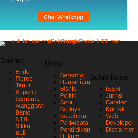
Chat WhatsApp
Daerah
Menu
Ende
Beranda
Suluh Nusa
Flores
Humaniora
Timur
Bisnis
ISSN
Kupang
Politik
Jurnal
Lembata
Seni
Catatan
Manggarai
Budaya
Kontak
Barat
Kesehatan
Web
NTB
Pariwisata
Developer
Sikka
Pendidikan
Disclaimer
Bali
Hukum