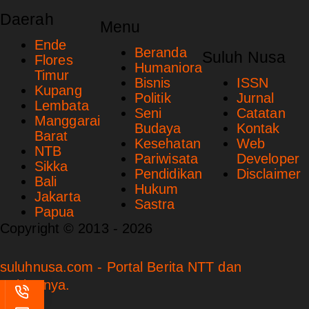
Daerah
Menu
Ende
Beranda
Suluh Nusa
Flores
Humaniora
Timur
Bisnis
ISSN
Kupang
Politik
Jurnal
Lembata
Seni
Catatan
Manggarai
Budaya
Kontak
Barat
Kesehatan
Web
NTB
Pariwisata
Developer
Sikka
Pendidikan
Disclaimer
Bali
Hukum
Jakarta
Sastra
Papua
Copyright © 2013 - 2026
suluhnusa.com - Portal Berita NTT dan
Sekitarnya.