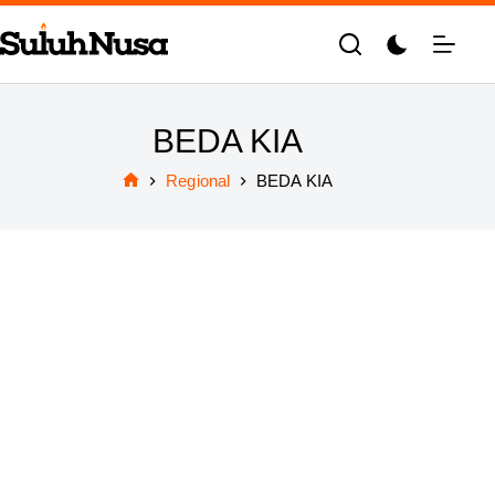
Skip
to
content
BEDA KIA
Regional
BEDA KIA
Home