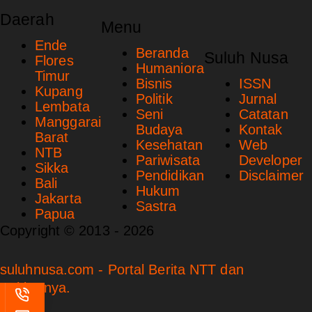
Daerah
Menu
Ende
Beranda
Suluh Nusa
Flores
Humaniora
Timur
Bisnis
ISSN
Kupang
Politik
Jurnal
Lembata
Seni
Catatan
Manggarai
Budaya
Kontak
Barat
Kesehatan
Web
NTB
Pariwisata
Developer
Sikka
Pendidikan
Disclaimer
Bali
Hukum
Jakarta
Sastra
Papua
Copyright © 2013 - 2026
suluhnusa.com - Portal Berita NTT dan
Sekitarnya.