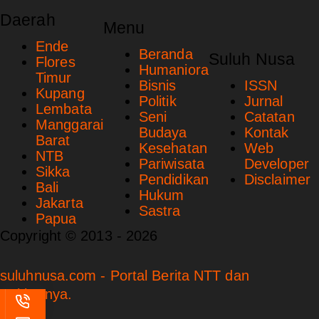
Daerah
Menu
Ende
Beranda
Suluh Nusa
Flores
Humaniora
Timur
Bisnis
ISSN
Kupang
Politik
Jurnal
Lembata
Seni
Catatan
Manggarai
Budaya
Kontak
Barat
Kesehatan
Web
NTB
Pariwisata
Developer
Sikka
Pendidikan
Disclaimer
Bali
Hukum
Jakarta
Sastra
Papua
Copyright © 2013 - 2026
suluhnusa.com - Portal Berita NTT dan
Sekitarnya.