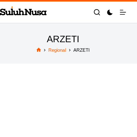
Skip
to
content
ARZETI
Regional
ARZETI
Home