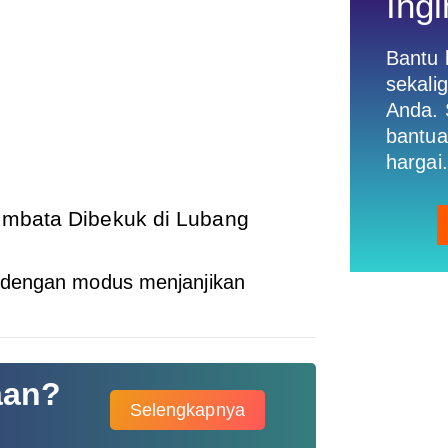
Ingi
Bantu
sekali
Anda. 
bantua
hargai.
Lembata Dibekuk di Lubang
 dengan modus menjanjikan
aan?
Selengkapnya