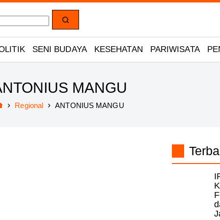
OLITIK
SENI BUDAYA
KESEHATAN
PARIWISATA
PE
ANTONIUS MANGU
Regional
ANTONIUS MANGU
Home
Terba
I
K
F
d
J