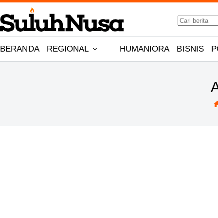
Skip
No
to
results
content
BERANDA
REGIONAL
HUMANIORA
BISNIS
P