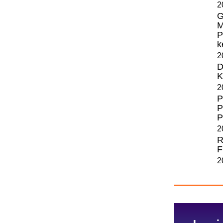
2
G
M
P
k
2
D
K
2
P
P
P
2
R
F
2