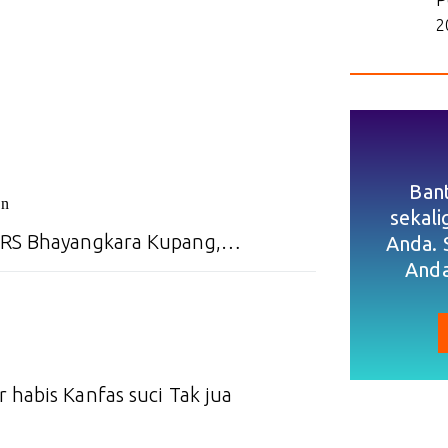
2
Ban
an
sekal
i RS Bhayangkara Kupang,…
Anda. 
Anda
 habis Kanfas suci Tak jua