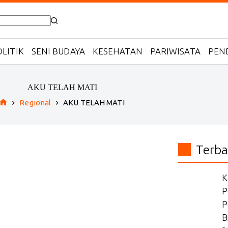
LITIK
SENI BUDAYA
KESEHATAN
PARIWISATA
PEN
AKU TELAH MATI
Regional
AKU TELAH MATI
Home
Terba
K
P
P
B