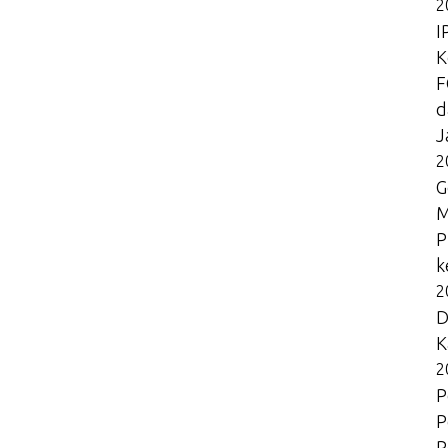
2
I
K
F
d
J
2
G
M
P
k
2
D
K
2
P
P
P