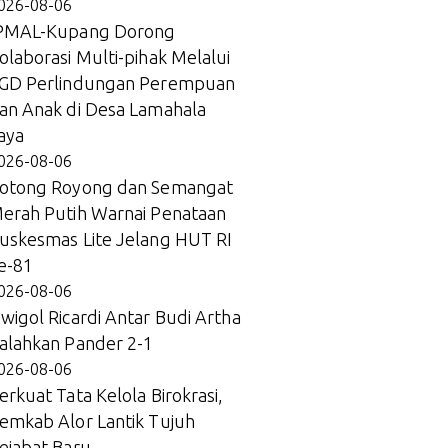
026-08-06
PMAL-Kupang Dorong
olaborasi Multi-pihak Melalui
GD Perlindungan Perempuan
an Anak di Desa Lamahala
aya
026-08-06
otong Royong dan Semangat
erah Putih Warnai Penataan
uskesmas Lite Jelang HUT RI
e-81
026-08-06
wigol Ricardi Antar Budi Artha
alahkan Pander 2-1
026-08-06
erkuat Tata Kelola Birokrasi,
emkab Alor Lantik Tujuh
ejabat Baru