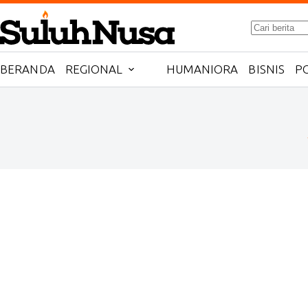
Skip
to
No
content
results
BERANDA
REGIONAL
HUMANIORA
BISNIS
PO