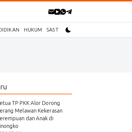
DIDIKAN
HUKUM
SASTRA
ru
etua TP PKK Alor Dorong
erang Melawan Kekerasan
erempuan dan Anak di
inongko