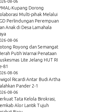
026-08-06
PMAL-Kupang Dorong
olaborasi Multi-pihak Melalui
GD Perlindungan Perempuan
an Anak di Desa Lamahala
aya
026-08-06
otong Royong dan Semangat
erah Putih Warnai Penataan
uskesmas Lite Jelang HUT RI
e-81
026-08-06
wigol Ricardi Antar Budi Artha
alahkan Pander 2-1
026-08-06
erkuat Tata Kelola Birokrasi,
emkab Alor Lantik Tujuh
ejabat Baru