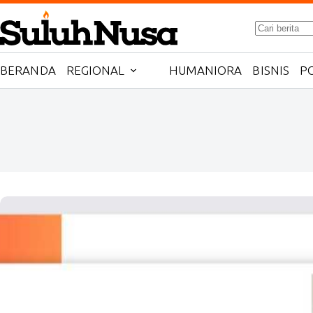
Skip
to
No
content
results
BERANDA
REGIONAL
HUMANIORA
BISNIS
PO