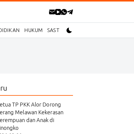
DIDIKAN
HUKUM
SASTRA
ru
etua TP PKK Alor Dorong
erang Melawan Kekerasan
erempuan dan Anak di
inongko