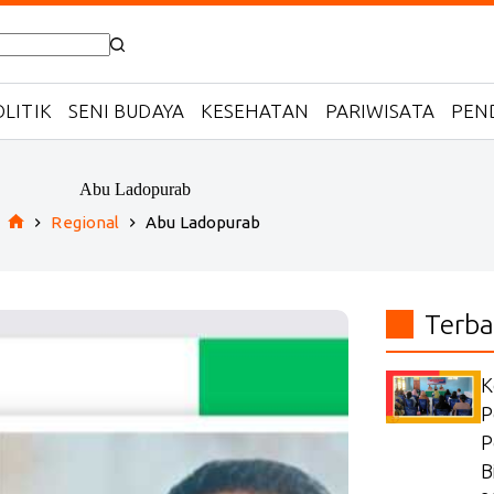
LITIK
SENI BUDAYA
KESEHATAN
PARIWISATA
PEN
Abu Ladopurab
Regional
Abu Ladopurab
Home
Terba
K
P
P
B