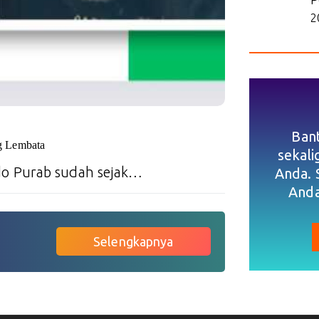
2
Ban
g Lembata
sekal
o Purab sudah sejak…
Anda. 
Anda
Selengkapnya