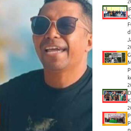
2
I
K
F
d
J
2
G
M
P
k
2
D
K
2
P
P
P