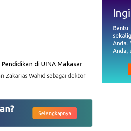
Ingi
Bantu
sekali
Anda. 
Anda, 
r Pendidikan di UINA Makasar
n Zakarias Wahid sebagai doktor
an?
Selengkapnya