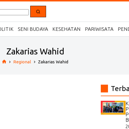
LITIK
SENI BUDAYA
KESEHATAN
PARIWISATA
PEN
Zakarias Wahid
Regional
Zakarias Wahid
Home
Terb
K
P
P
B
2