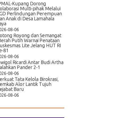
PMAL-Kupang Dorong
olaborasi Multi-pihak Melalui
GD Perlindungan Perempuan
an Anak di Desa Lamahala
aya
026-08-06
otong Royong dan Semangat
erah Putih Warnai Penataan
uskesmas Lite Jelang HUT RI
e-81
026-08-06
wigol Ricardi Antar Budi Artha
alahkan Pander 2-1
026-08-06
erkuat Tata Kelola Birokrasi,
emkab Alor Lantik Tujuh
ejabat Baru
026-08-06