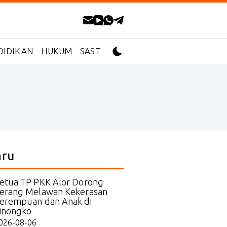
DIDIKAN
HUKUM
SASTRA
aru
etua TP PKK Alor Dorong
erang Melawan Kekerasan
erempuan dan Anak di
inongko
026-08-06