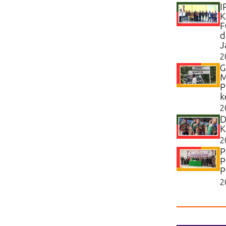
I
K
F
d
J
2
G
M
P
k
2
D
K
2
P
P
P
2