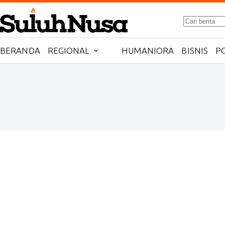
Skip
No
to
results
content
BERANDA
REGIONAL
HUMANIORA
BISNIS
PO