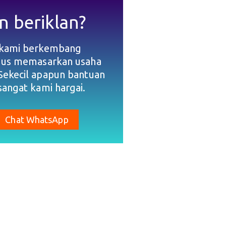
n beriklan?
 kami berkembang
gus memasarkan usaha
Sekecil apapun bantuan
sangat kami hargai.
Chat WhatsApp