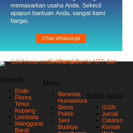
memasarkan usaha Anda. Sekecil
apapun bantuan Anda, sangat kami
hargai.
Chat WhatsApp
Daerah
Menu
Ende
Beranda
Suluh Nusa
Flores
Humaniora
Timur
Bisnis
ISSN
Kupang
Politik
Jurnal
Lembata
Seni
Catatan
Manggarai
Budaya
Kontak
Barat