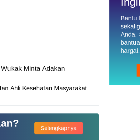
Ingi
Bantu
sekali
Anda. 
bantua
hargai.
a Wukak Minta Adakan
n Ahli Kesehatan Masyarakat
aan?
Selengkapnya