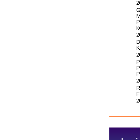
2
G
M
P
k
2
D
K
2
P
P
P
2
R
F
2