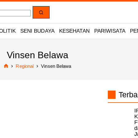
OLITIK
SENI BUDAYA
KESEHATAN
PARIWISATA
PE
Vinsen Belawa
Regional
Vinsen Belawa
Home
Terba
I
K
F
d
J