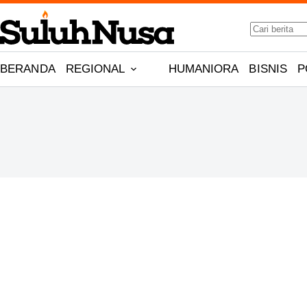
Skip
No
to
results
content
BERANDA
REGIONAL
HUMANIORA
BISNIS
P