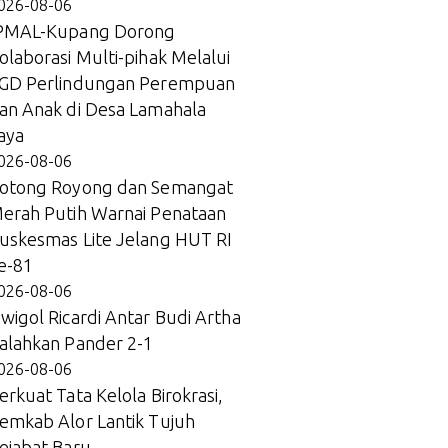
026-08-06
PMAL-Kupang Dorong
olaborasi Multi-pihak Melalui
GD Perlindungan Perempuan
an Anak di Desa Lamahala
aya
026-08-06
otong Royong dan Semangat
erah Putih Warnai Penataan
uskesmas Lite Jelang HUT RI
e-81
026-08-06
wigol Ricardi Antar Budi Artha
alahkan Pander 2-1
026-08-06
erkuat Tata Kelola Birokrasi,
emkab Alor Lantik Tujuh
ejabat Baru