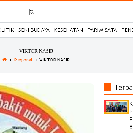
LITIK
SENI BUDAYA
KESEHATAN
PARIWISATA
PEN
VIKTOR NASIR
Regional
VIKTOR NASIR
Home
Terba
K
P
P
B