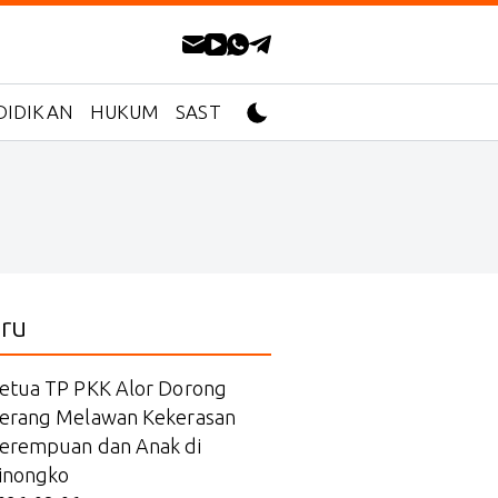
DIDIKAN
HUKUM
SASTRA
ru
etua TP PKK Alor Dorong
erang Melawan Kekerasan
erempuan dan Anak di
inongko