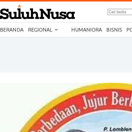
Skip
to
No
content
results
BERANDA
REGIONAL
HUMANIORA
BISNIS
PO