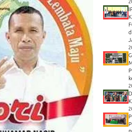
2
I
K
F
d
J
2
G
M
P
k
2
D
K
2
P
P
P