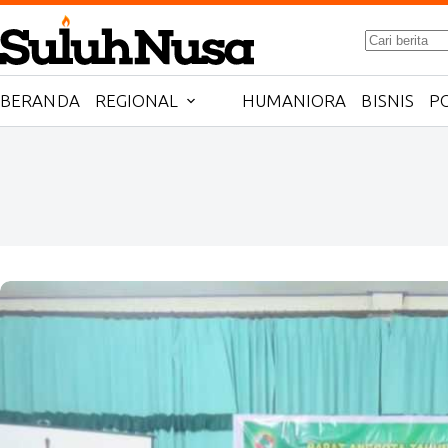
Skip
to
No
content
results
BERANDA
REGIONAL
HUMANIORA
BISNIS
PO