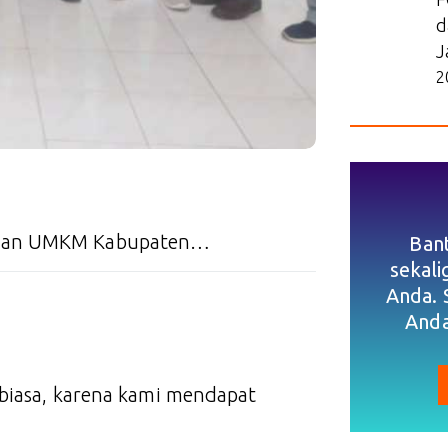
d
J
2
i dan UMKM Kabupaten…
Ban
sekal
Anda. 
Anda
 biasa, karena kami mendapat