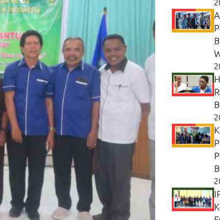
2
A
P
B
W
2
H
R
B
2
K
P
P
B
2
I
K
F