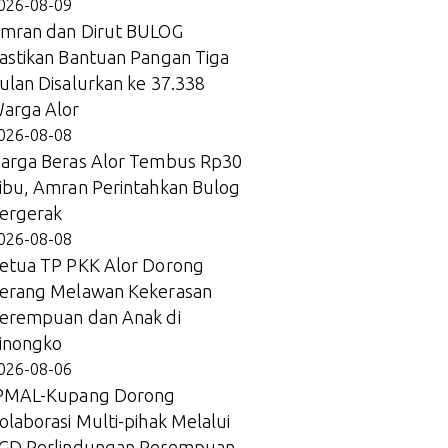
026-08-09
mran dan Dirut BULOG
astikan Bantuan Pangan Tiga
ulan Disalurkan ke 37.338
arga Alor
026-08-08
arga Beras Alor Tembus Rp30
ibu, Amran Perintahkan Bulog
ergerak
026-08-08
etua TP PKK Alor Dorong
erang Melawan Kekerasan
erempuan dan Anak di
inongko
026-08-06
PMAL-Kupang Dorong
olaborasi Multi-pihak Melalui
GD Perlindungan Perempuan