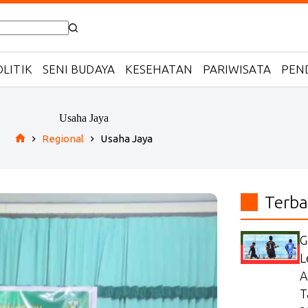
LITIK
SENI BUDAYA
KESEHATAN
PARIWISATA
PEN
Usaha Jaya
Regional
Usaha Jaya
Home
Terba
G
L
A
T