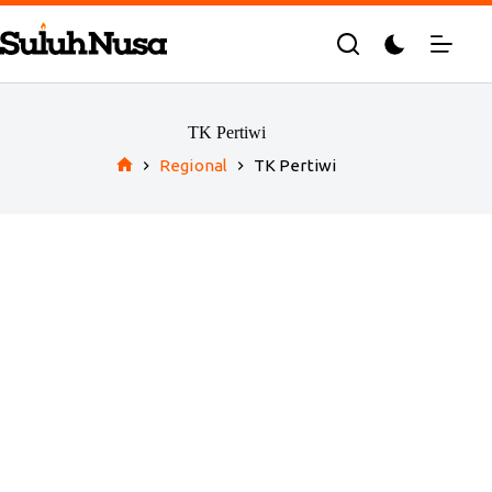
Skip
to
content
TK Pertiwi
Regional
TK Pertiwi
Home