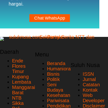
hargai.
Chat WhatsApp
Daerah
Menu
Ende
Beranda
Suluh Nusa
Flores
Humaniora
Timur
Bisnis
ISSN
Kupang
Politik
Jurnal
Lembata
Seni
Catatan
Manggarai
Budaya
Kontak
Barat
Kesehatan
Web
NTB
Pariwisata
Developer
Sikka
Pendidikan
Disclaimer