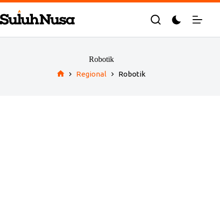
Skip
to
content
Robotik
Regional
Robotik
Home