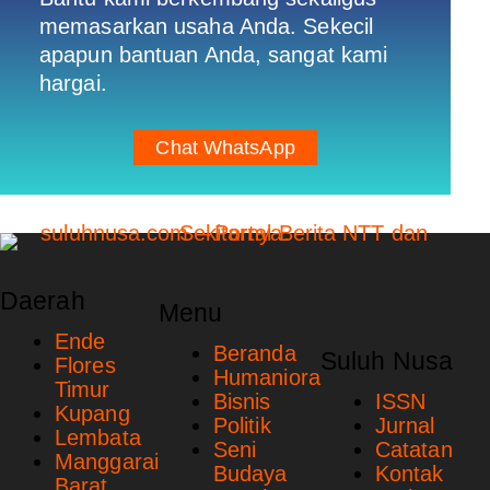
memasarkan usaha Anda. Sekecil
apapun bantuan Anda, sangat kami
hargai.
Chat WhatsApp
Daerah
Menu
Ende
Beranda
Suluh Nusa
Flores
Humaniora
Timur
Bisnis
ISSN
Kupang
Politik
Jurnal
Lembata
Seni
Catatan
Manggarai
Budaya
Kontak
Barat