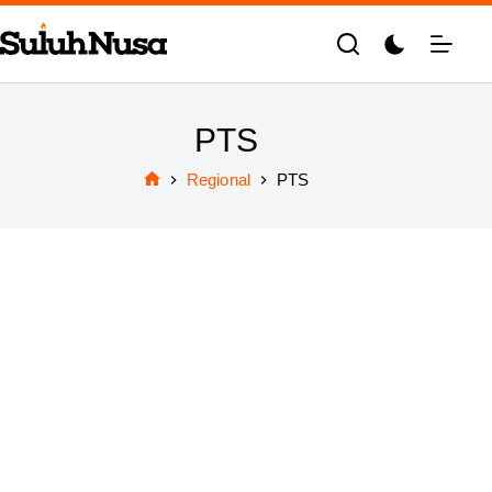
Skip
to
content
PTS
Regional
PTS
Home