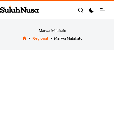
Skip
to
content
Marwa Malakalu
Regional
Marwa Malakalu
Home