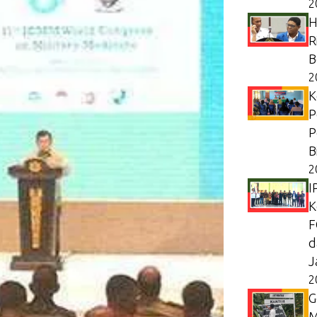
2
H
R
B
2
K
P
P
B
2
I
K
F
d
J
2
G
M