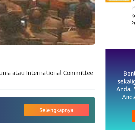
P
k
2
dunia atau International Committee
Ban
sekal
Anda. 
Anda
Selengkapnya