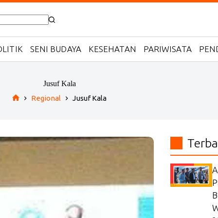
LITIK
SENI BUDAYA
KESEHATAN
PARIWISATA
PEN
Jusuf Kala
Regional
Jusuf Kala
Home
Terba
A
P
B
W