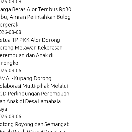
026-08-08
arga Beras Alor Tembus Rp30
ibu, Amran Perintahkan Bulog
ergerak
026-08-08
etua TP PKK Alor Dorong
erang Melawan Kekerasan
erempuan dan Anak di
inongko
026-08-06
PMAL-Kupang Dorong
olaborasi Multi-pihak Melalui
GD Perlindungan Perempuan
an Anak di Desa Lamahala
aya
026-08-06
otong Royong dan Semangat
erah Putih Warnai Penataan