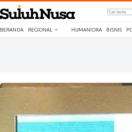
Skip
to
No
content
results
BERANDA
REGIONAL
HUMANIORA
BISNIS
PO