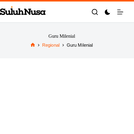
Skip
to
content
Guru Milenial
Regional
Guru Milenial
Home