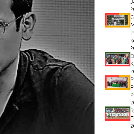
J
2
G
M
P
k
2
D
K
2
P
P
P
2
R
T
2