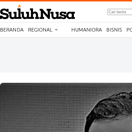
Skip
to
No
content
results
BERANDA
REGIONAL
HUMANIORA
BISNIS
PO