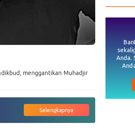
Ban
sekal
Anda. 
Anda
ndikbud, menggantikan Muhadjir
Selengkapnya