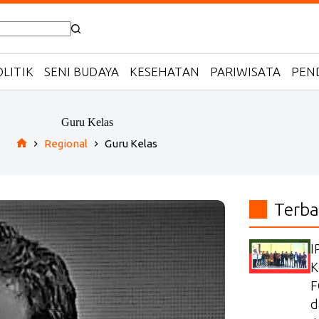
LITIK
SENI BUDAYA
KESEHATAN
PARIWISATA
PEN
Guru Kelas
Regional
Guru Kelas
Home
Terba
I
K
F
d