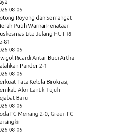
aya
026-08-06
otong Royong dan Semangat
erah Putih Warnai Penataan
uskesmas Lite Jelang HUT RI
e-81
026-08-06
wigol Ricardi Antar Budi Artha
alahkan Pander 2-1
026-08-06
erkuat Tata Kelola Birokrasi,
emkab Alor Lantik Tujuh
ejabat Baru
026-08-06
oda FC Menang 2-0, Green FC
ersingkir
026-08-06