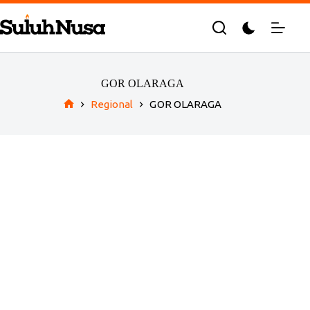
Skip
to
content
GOR OLARAGA
Regional
GOR OLARAGA
Home