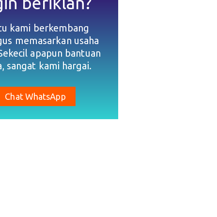
gin beriklan?
tu kami berkembang
igus memasarkan usaha
Sekecil apapun bantuan
, sangat kami hargai.
Chat WhatsApp