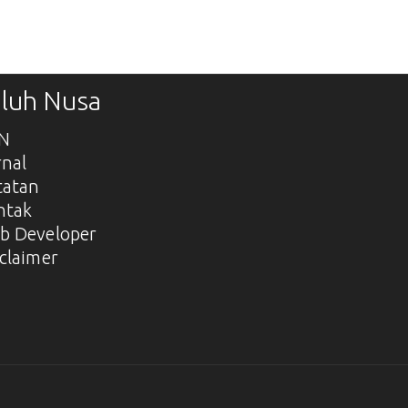
luh Nusa
SN
rnal
tatan
ntak
b Developer
claimer