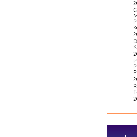
2
G
M
P
k
2
D
K
2
P
P
P
2
R
T
2