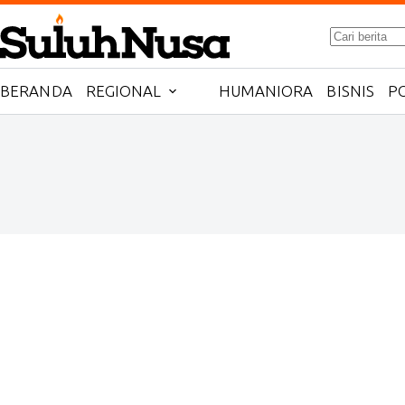
Skip
to
No
content
results
BERANDA
REGIONAL
HUMANIORA
BISNIS
PO