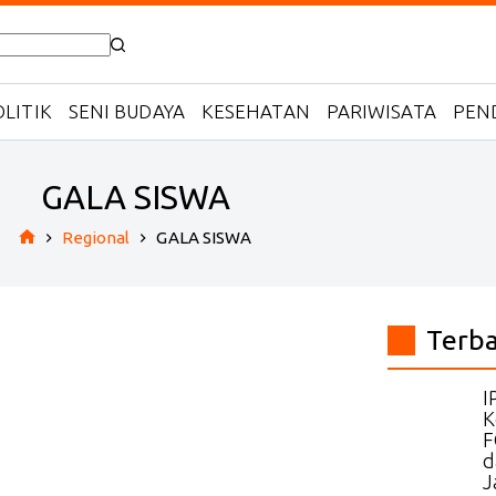
LITIK
SENI BUDAYA
KESEHATAN
PARIWISATA
PEN
GALA SISWA
Regional
GALA SISWA
Home
Terb
I
K
F
d
J