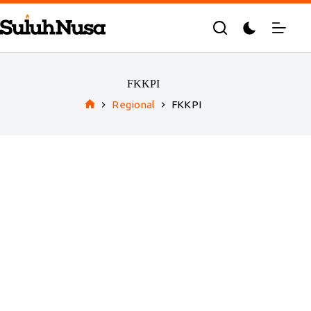
Skip
to
content
FKKPI
Regional
FKKPI
Home