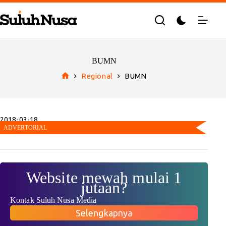
Skip
to
content
BUMN
Regional
BUMN
Home
2018-03-18
BUMN dan TNI Hadir di Pelosok Negeri
Website mewah mulai 1
jutaan?
Kontak Suluh Nusa Media
Selengkapnya