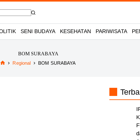
OLITIK
SENI BUDAYA
KESEHATAN
PARIWISATA
PE
BOM SURABAYA
Regional
BOM SURABAYA
Home
Terba
I
K
F
d