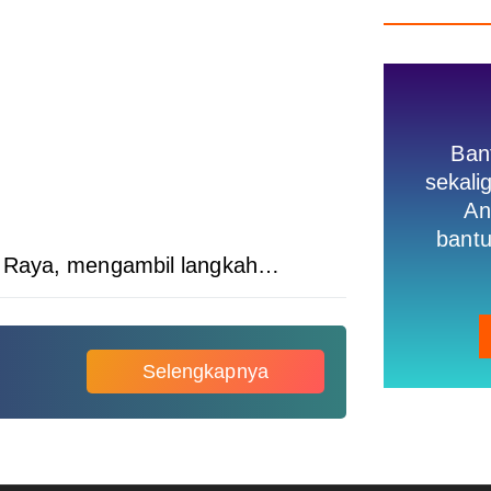
Ban
sekal
An
bantu
u Raya, mengambil langkah…
Selengkapnya