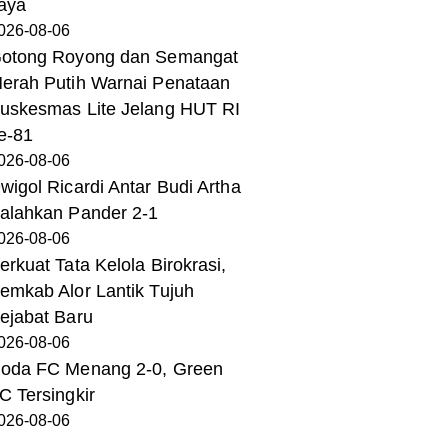
aya
026-08-06
otong Royong dan Semangat
erah Putih Warnai Penataan
uskesmas Lite Jelang HUT RI
e-81
026-08-06
wigol Ricardi Antar Budi Artha
alahkan Pander 2-1
026-08-06
erkuat Tata Kelola Birokrasi,
emkab Alor Lantik Tujuh
ejabat Baru
026-08-06
oda FC Menang 2-0, Green
C Tersingkir
026-08-06