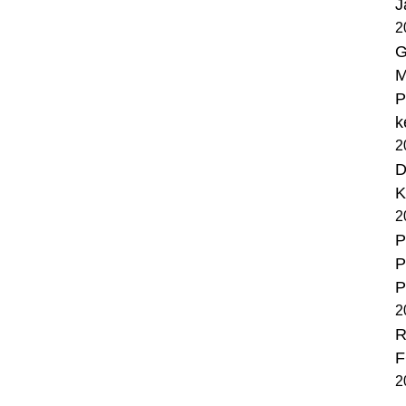
J
2
G
M
P
k
2
D
K
2
P
P
P
2
R
F
2