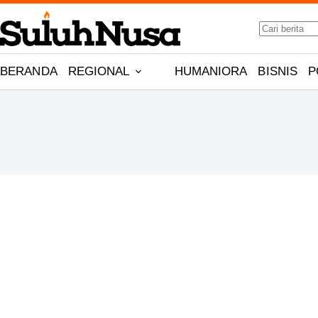
Skip
to
No
content
results
BERANDA
REGIONAL
HUMANIORA
BISNIS
P