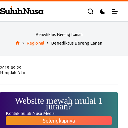
Skip
to
content
Benediktus Bereng Lanan
Regional
Benediktus Bereng Lanan
Home
2015-09-29
Hiruplah Aku
Website mewah mulai 1
jutaan?
Kontak Suluh Nusa Media
Selengkapnya