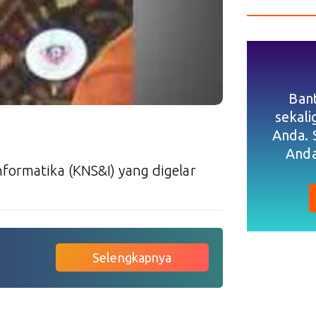
Ban
sekal
Anda. 
Anda
formatika (KNS&I) yang digelar
Selengkapnya