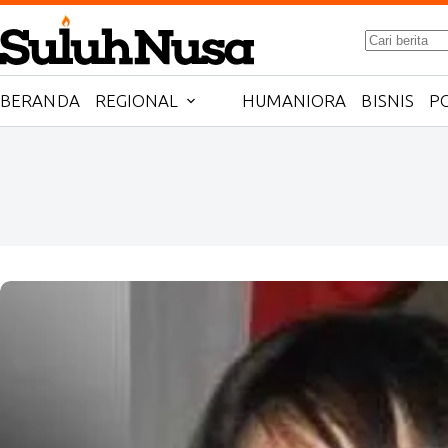
Skip
to
No
content
results
BERANDA
REGIONAL
HUMANIORA
BISNIS
PO