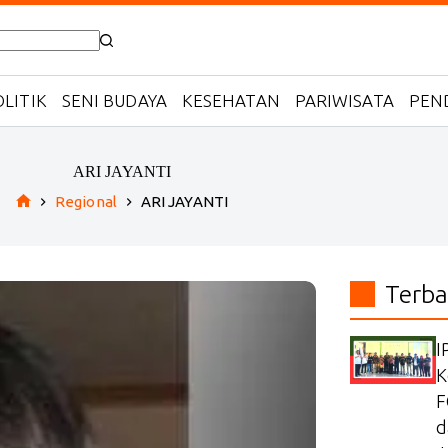
LITIK
SENI BUDAYA
KESEHATAN
PARIWISATA
PEN
ARI JAYANTI
Regional
ARI JAYANTI
Home
Terba
I
K
F
d