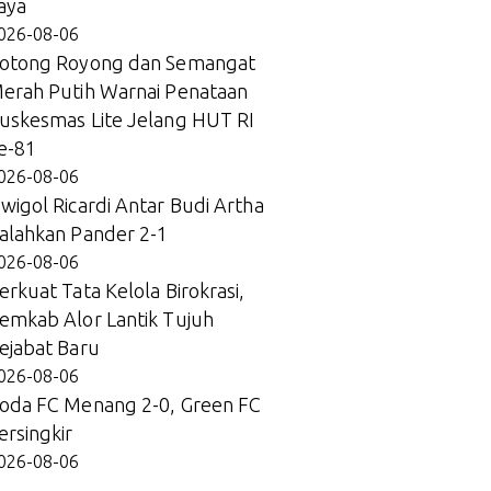
aya
026-08-06
otong Royong dan Semangat
erah Putih Warnai Penataan
uskesmas Lite Jelang HUT RI
e-81
026-08-06
wigol Ricardi Antar Budi Artha
alahkan Pander 2-1
026-08-06
erkuat Tata Kelola Birokrasi,
emkab Alor Lantik Tujuh
ejabat Baru
026-08-06
oda FC Menang 2-0, Green FC
ersingkir
026-08-06