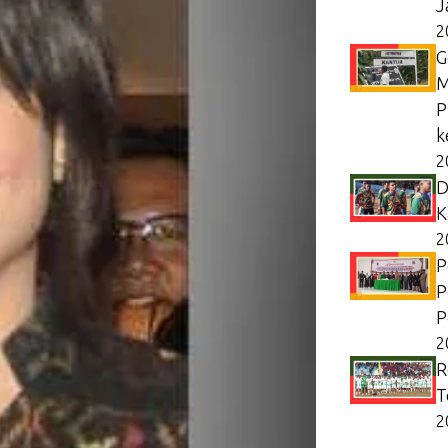
J
2
G
M
P
k
2
D
K
2
P
P
P
2
R
T
2