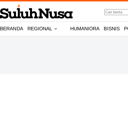
Skip
No
to
results
content
BERANDA
REGIONAL
HUMANIORA
BISNIS
P