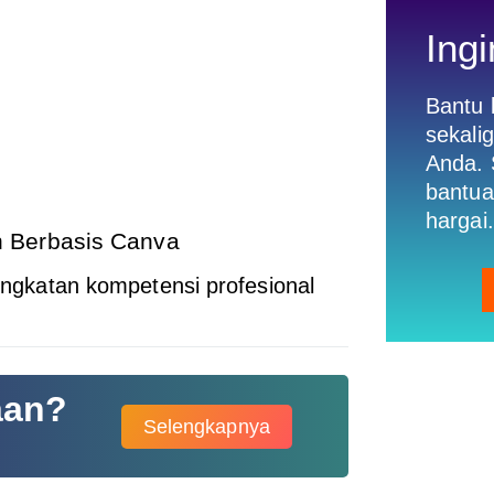
Ingi
Bantu
sekali
Anda. 
bantua
hargai.
 Berbasis Canva
katan kompetensi profesional
aan?
Selengkapnya