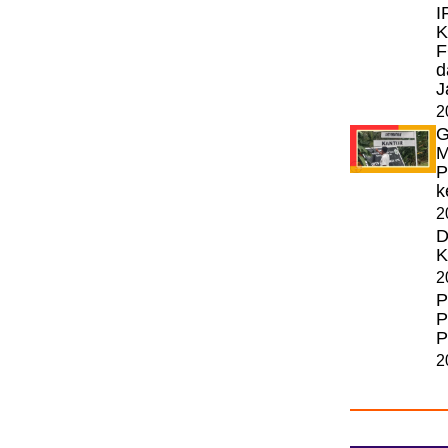
I
K
F
d
J
2
G
M
P
k
2
D
K
2
P
P
P
2