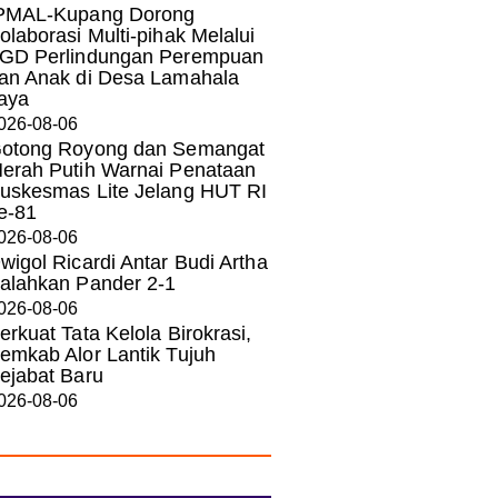
PMAL-Kupang Dorong
olaborasi Multi-pihak Melalui
GD Perlindungan Perempuan
an Anak di Desa Lamahala
aya
026-08-06
otong Royong dan Semangat
erah Putih Warnai Penataan
uskesmas Lite Jelang HUT RI
e-81
026-08-06
wigol Ricardi Antar Budi Artha
alahkan Pander 2-1
026-08-06
erkuat Tata Kelola Birokrasi,
emkab Alor Lantik Tujuh
ejabat Baru
026-08-06